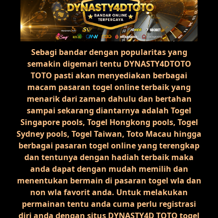
Sebagi bandar dengan popularitas yang
semakin digemari tentu DYNASTY4DTOTO
TOTO pasti akan menyediakan berbagai
macam pasaran togel online terbaik yang
menarik dari zaman dahulu dan bertahan
sampai sekarang diantarnya adalah Togel
Singapore pools, Togel Hongkong pools, Togel
Sydney pools, Togel Taiwan, Toto Macau hingga
berbagai pasaran togel online yang terengkap
dan tentunya dengan hadiah terbaik maka
anda dapat dengan mudah memilih dan
menentukan bermain di pasaran togel wla dan
non wla favorit anda. Untuk melakukan
permainan tentu anda cuma perlu registrasi
diri anda dengan situs DYNASTY4D TOTO togel